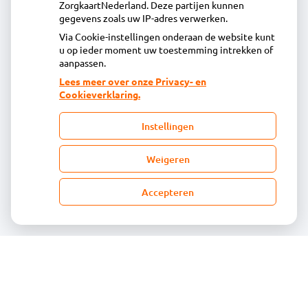
ZorgkaartNederland. Deze partijen kunnen
Inschrijven
gegevens zoals uw IP-adres verwerken.
Via Cookie-instellingen onderaan de website kunt
u op ieder moment uw toestemming intrekken of
Centrale administratie
aanpassen.
Lees meer over onze Privacy- en
Cookieverklaring.
Heeft u vragen of opmerkingen over uw
toegestuurde rekening van de apotheek?
Instellingen
declaratie@acdaphagroep.nl
Weigeren
Accepteren
Volg ons
Bezoek
onze
facebook
pagina
© Acdapha Groep
|
Disclaimer
|
Uw privacy
|
Algemene voorwaarden
|
Cookiebeleid
Uw Zorg Online
|
Beheer