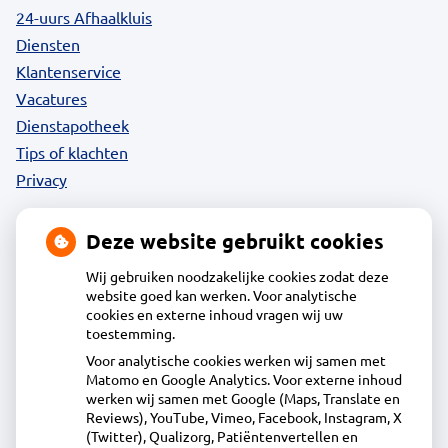
24-uurs Afhaalkluis
Diensten
Klantenservice
Vacatures
Dienstapotheek
Tips of klachten
Privacy
Deze website gebruikt cookies
Contact
Wij gebruiken noodzakelijke cookies zodat deze
website goed kan werken. Voor analytische
cookies en externe inhoud vragen wij uw
Acdapha Apotheek De Groene Wijzend
toestemming.
Voor analytische cookies werken wij samen met
Matomo en Google Analytics. Voor externe inhoud
Plantage 29, 1695BA Blokker
werken wij samen met Google (Maps, Translate en
0229-23 90 36
Reviews), YouTube, Vimeo, Facebook, Instagram, X
(Twitter), Qualizorg, Patiëntenvertellen en
info@apotheekdegroenewijzend.nl