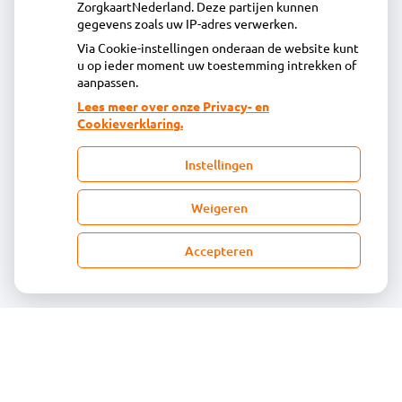
ZorgkaartNederland. Deze partijen kunnen
Inschrijven
gegevens zoals uw IP-adres verwerken.
Via Cookie-instellingen onderaan de website kunt
u op ieder moment uw toestemming intrekken of
Centrale administratie
aanpassen.
Lees meer over onze Privacy- en
Cookieverklaring.
Heeft u vragen of opmerkingen over uw
toegestuurde rekening van de apotheek?
Instellingen
declaratie@acdaphagroep.nl
Weigeren
Accepteren
Volg ons
Bezoek
onze
facebook
pagina
© Acdapha Groep
|
Disclaimer
|
Uw privacy
|
Algemene voorwaarden
|
Cookiebeleid
Uw Zorg Online
|
Beheer