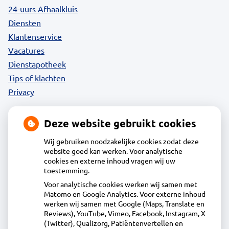
24-uurs Afhaalkluis
Diensten
Klantenservice
Vacatures
Dienstapotheek
Tips of klachten
Privacy
Deze website gebruikt cookies
Contact
Wij gebruiken noodzakelijke cookies zodat deze
website goed kan werken. Voor analytische
cookies en externe inhoud vragen wij uw
Acdapha Apotheek De Groene Wijzend
toestemming.
Voor analytische cookies werken wij samen met
Matomo en Google Analytics. Voor externe inhoud
Plantage 29, 1695BA Blokker
werken wij samen met Google (Maps, Translate en
0229-23 90 36
Reviews), YouTube, Vimeo, Facebook, Instagram, X
(Twitter), Qualizorg, Patiëntenvertellen en
info@apotheekdegroenewijzend.nl