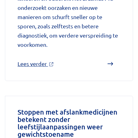
onderzoekt oorzaken en nieuwe
manieren om schurft sneller op te
sporen, zoals zelftests en betere
diagnostiek, om verdere verspreiding te
voorkomen.
over
Lees verder
'Schurft
sinds
corona
geen
vergeten
Stoppen met afslankmedicijnen
betekent zonder
ziekte
leefstijlaanpassingen weer
meer:
gewichtstoename
aantal