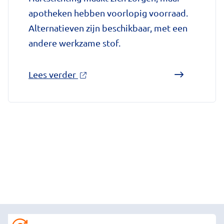
apotheken hebben voorlopig voorraad.
Alternatieven zijn beschikbaar, met een
andere werkzame stof.
over
Lees verder
'Farmaceutische
groothandel
stopt
levering
meestgebruikte
bloedverdunner'
op
Gezondheidsnet