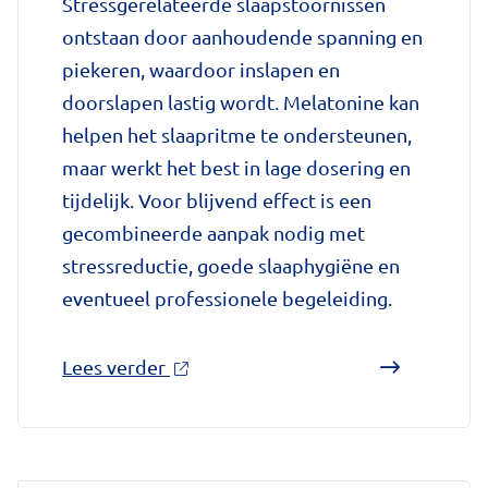
Stressgerelateerde slaapstoornissen
zorggids
ontstaan door aanhoudende spanning en
piekeren, waardoor inslapen en
doorslapen lastig wordt. Melatonine kan
helpen het slaapritme te ondersteunen,
maar werkt het best in lage dosering en
tijdelijk. Voor blijvend effect is een
gecombineerde aanpak nodig met
stressreductie, goede slaaphygiëne en
eventueel professionele begeleiding.
over
Lees verder
'Melatonine
bij
stressgerelateerde