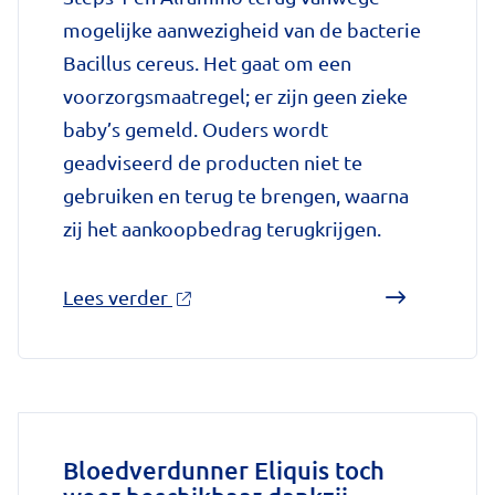
mogelijke aanwezigheid van de bacterie
Bacillus cereus. Het gaat om een
voorzorgsmaatregel; er zijn geen zieke
baby’s gemeld. Ouders wordt
geadviseerd de producten niet te
gebruiken en terug te brengen, waarna
zij het aankoopbedrag terugkrijgen.
over
Lees verder
'Terugroepactie
babyvoeding
Nestlé:
bacterie
kan
Bloedverdunner Eliquis toch
baby’s