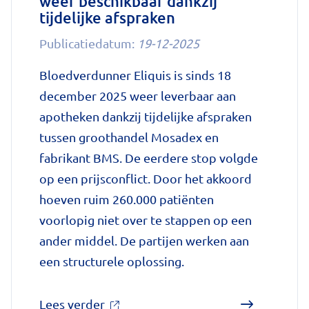
weer beschikbaar dankzij
tijdelijke afspraken
ziek
maken'
Publicatiedatum:
19-12-2025
op
Bloedverdunner Eliquis is sinds 18
Nationale
december 2025 weer leverbaar aan
zorggids
apotheken dankzij tijdelijke afspraken
tussen groothandel Mosadex en
fabrikant BMS. De eerdere stop volgde
op een prijsconflict. Door het akkoord
hoeven ruim 260.000 patiënten
voorlopig niet over te stappen op een
ander middel. De partijen werken aan
een structurele oplossing.
over
Lees verder