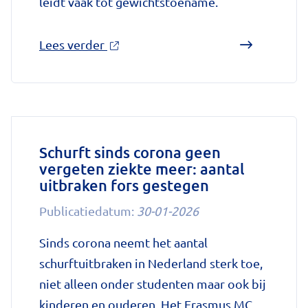
leidt vaak tot gewichtstoename.
over
Lees verder
'Sinds
huisartsen
afslankmedicijnen
mogen
voorschrijven,
Schurft sinds corona geen
vergeten ziekte meer: aantal
neemt
uitbraken fors gestegen
gebruik
toe'
Publicatiedatum:
30-01-2026
op
Sinds corona neemt het aantal
Nationale
schurftuitbraken in Nederland sterk toe,
zorggids
niet alleen onder studenten maar ook bij
kinderen en ouderen. Het Erasmus MC