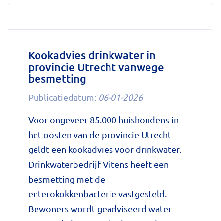
met
afslankmedicijnen
betekent
zonder
Kookadvies drinkwater in
provincie Utrecht vanwege
leefstijlaanpassingen
besmetting
weer
gewichtstoename'
Publicatiedatum:
06-01-2026
op
Voor ongeveer 85.000 huishoudens in
Nationale
het oosten van de provincie Utrecht
zorggids
geldt een kookadvies voor drinkwater.
Drinkwaterbedrijf Vitens heeft een
besmetting met de
enterokokkenbacterie vastgesteld.
Bewoners wordt geadviseerd water