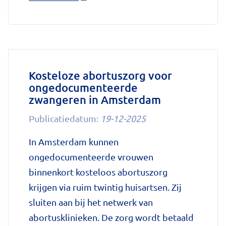
'Bloedverdunner
Eliquis
toch
weer
beschikbaar
Kosteloze abortuszorg voor
ongedocumenteerde
dankzij
zwangeren in Amsterdam
tijdelijke
afspraken'
Publicatiedatum:
19-12-2025
op
In Amsterdam kunnen
Nationale
ongedocumenteerde vrouwen
zorggids
binnenkort kosteloos abortuszorg
krijgen via ruim twintig huisartsen. Zij
sluiten aan bij het netwerk van
abortusklinieken. De zorg wordt betaald