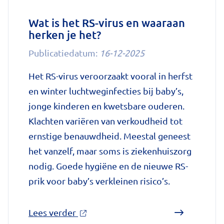
slaapstoornissen'
op
Wat is het RS-virus en waaraan
herken je het?
Nationale
zorggids
Publicatiedatum:
16-12-2025
Het RS-virus veroorzaakt vooral in herfst
en winter luchtweginfecties bij baby’s,
jonge kinderen en kwetsbare ouderen.
Klachten variëren van verkoudheid tot
ernstige benauwdheid. Meestal geneest
het vanzelf, maar soms is ziekenhuiszorg
nodig. Goede hygiëne en de nieuwe RS-
prik voor baby’s verkleinen risico’s.
over
Lees verder