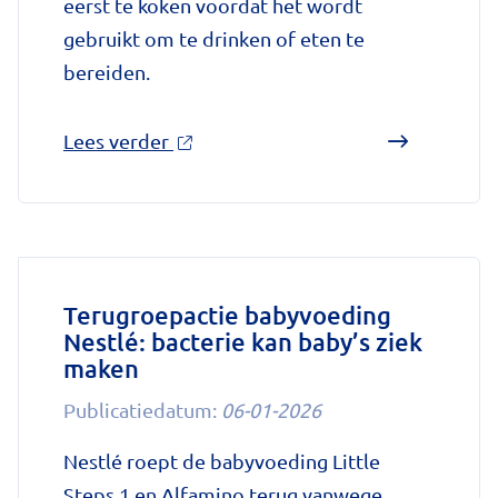
eerst te koken voordat het wordt
gebruikt om te drinken of eten te
bereiden.
over
Lees verder
'Kookadvies
drinkwater
in
provincie
Utrecht
Terugroepactie babyvoeding
Nestlé: bacterie kan baby’s ziek
vanwege
maken
besmetting'
op
Publicatiedatum:
06-01-2026
Nationale
Nestlé roept de babyvoeding Little
zorggids
Steps 1 en Alfamino terug vanwege