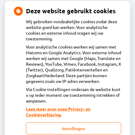
Deze website gebruikt cookies
Contact
Wij gebruiken noodzakelijke cookies zodat deze
website goed kan werken. Voor analytische
cookies en externe inhoud vragen wij uw
Acdapha Apotheek De Groene Wijzend
toestemming.
Voor analytische cookies werken wij samen met
Matomo en Google Analytics. Voor externe inhoud
Plantage 29, 1695BA Blokker
werken wij samen met Google (Maps, Translate en
0229-23 90 36
Reviews), YouTube, Vimeo, Facebook, Instagram, X
(Twitter), Qualizorg, Patiëntenvertellen en
info@apotheekdegroenewijzend.nl
ZorgkaartNederland. Deze partijen kunnen
Inschrijven
gegevens zoals uw IP-adres verwerken.
Via Cookie-instellingen onderaan de website kunt
u op ieder moment uw toestemming intrekken of
Centrale administratie
aanpassen.
Lees meer over onze Privacy- en
Cookieverklaring.
Heeft u vragen of opmerkingen over uw
toegestuurde rekening van de apotheek?
Instellingen
declaratie@acdaphagroep.nl