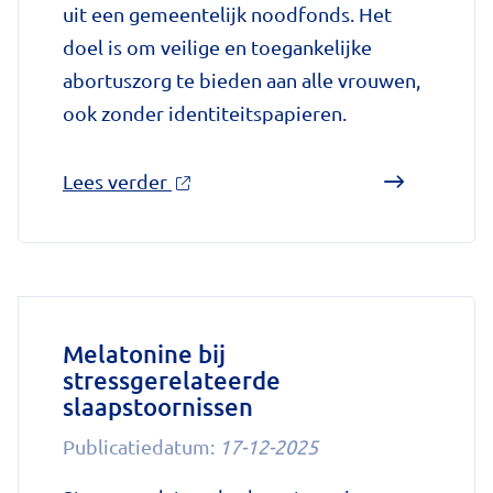
uit een gemeentelijk noodfonds. Het
doel is om veilige en toegankelijke
abortuszorg te bieden aan alle vrouwen,
ook zonder identiteitspapieren.
over
Lees verder
'Kosteloze
abortuszorg
voor
ongedocumenteerde
zwangeren
Melatonine bij
stressgerelateerde
in
slaapstoornissen
Amsterdam'
op
Publicatiedatum:
17-12-2025
Nationale