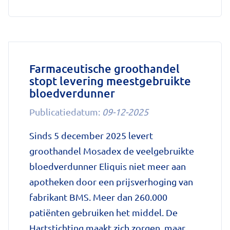
'Wat
is
het
RS-
virus
Farmaceutische groothandel
stopt levering meestgebruikte
en
bloedverdunner
waaraan
herken
Publicatiedatum:
09-12-2025
je
Sinds 5 december 2025 levert
het?'
groothandel Mosadex de veelgebruikte
op
bloedverdunner Eliquis niet meer aan
Nationale
apotheken door een prijsverhoging van
zorggids
fabrikant BMS. Meer dan 260.000
patiënten gebruiken het middel. De
Hartstichting maakt zich zorgen, maar