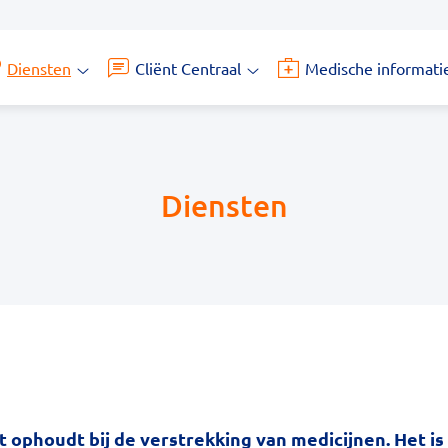
Diensten
Cliënt Centraal
Medische informati
Diensten
Cliënt
submenu
Centraal
submenu
Diensten
t ophoudt bij de verstrekking van medicijnen. Het is 