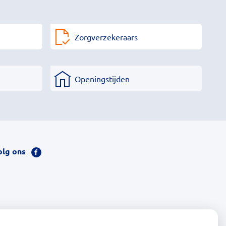
Zorgverzekeraars
Openingstijden
olg ons
Bezoek
onze
facebook
pagina