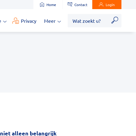
Home
Contact
Login
Zoek
e
Privacy
Meer
Medische
Meer
informatie
submenu
submenu
niet alleen belangrijk