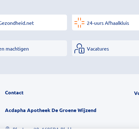
Gezondheid.net
24-uurs Afhaalkluis
en machtigen
Vacatures
Contact
V
Acdapha Apotheek De Groene Wijzend
Plantage 29, 1695BA Blokker
0229-23 90 36