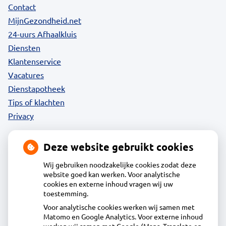
Contact
MijnGezondheid.net
24-uurs Afhaalkluis
Diensten
Klantenservice
Vacatures
Dienstapotheek
Tips of klachten
Privacy
Deze website gebruikt cookies
Contact
Wij gebruiken noodzakelijke cookies zodat deze
website goed kan werken. Voor analytische
cookies en externe inhoud vragen wij uw
Acdapha Apotheek De Groene Wijzend
toestemming.
Voor analytische cookies werken wij samen met
Matomo en Google Analytics. Voor externe inhoud
Plantage 29, 1695BA Blokker