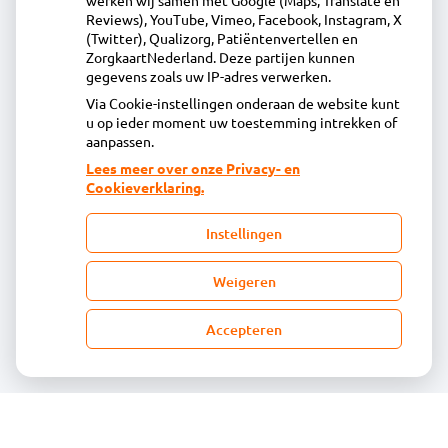
werken wij samen met Google (Maps, Translate en
0229-23 90 36
Reviews), YouTube, Vimeo, Facebook, Instagram, X
(Twitter), Qualizorg, Patiëntenvertellen en
info@apotheekdegroenewijzend.nl
ZorgkaartNederland. Deze partijen kunnen
Inschrijven
gegevens zoals uw IP-adres verwerken.
Via Cookie-instellingen onderaan de website kunt
u op ieder moment uw toestemming intrekken of
Centrale administratie
aanpassen.
Lees meer over onze Privacy- en
Cookieverklaring.
Heeft u vragen of opmerkingen over uw
toegestuurde rekening van de apotheek?
Instellingen
declaratie@acdaphagroep.nl
Weigeren
Accepteren
Volg ons
Bezoek
onze
facebook
pagina
© Acdapha Groep
|
Disclaimer
|
Uw privacy
|
Algemene voorwaarden
|
Cookiebeleid