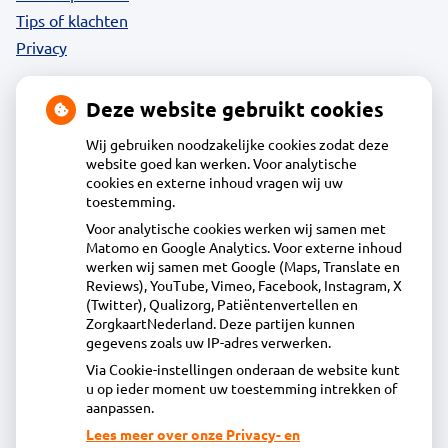
Tips of klachten
Privacy
Deze website gebruikt cookies
Contact
Wij gebruiken noodzakelijke cookies zodat deze
website goed kan werken. Voor analytische
cookies en externe inhoud vragen wij uw
Acdapha Apotheek De Groene Wijzend
toestemming.
Voor analytische cookies werken wij samen met
Matomo en Google Analytics. Voor externe inhoud
Plantage 29, 1695BA Blokker
werken wij samen met Google (Maps, Translate en
0229-23 90 36
Reviews), YouTube, Vimeo, Facebook, Instagram, X
(Twitter), Qualizorg, Patiëntenvertellen en
info@apotheekdegroenewijzend.nl
ZorgkaartNederland. Deze partijen kunnen
Inschrijven
gegevens zoals uw IP-adres verwerken.
Via Cookie-instellingen onderaan de website kunt
u op ieder moment uw toestemming intrekken of
Centrale administratie
aanpassen.
Lees meer over onze Privacy- en