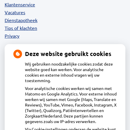
Klantenservice
Vacatures
Dienstapotheek
Tips of klachten
Privacy
Deze website gebruikt cookies
Contact
Wij gebruiken noodzakelijke cookies zodat deze
website goed kan werken. Voor analytische
cookies en externe inhoud vragen wij uw
Acdapha Apotheek De Groene Wijzend
toestemming.
Voor analytische cookies werken wij samen met
Matomo en Google Analytics. Voor externe inhoud
Plantage 29, 1695BA Blokker
werken wij samen met Google (Maps, Translate en
0229-23 90 36
Reviews), YouTube, Vimeo, Facebook, Instagram, X
(Twitter), Qualizorg, Patiëntenvertellen en
info@apotheekdegroenewijzend.nl
ZorgkaartNederland. Deze partijen kunnen
Inschrijven
gegevens zoals uw IP-adres verwerken.
Via Cookie-instellingen onderaan de website kunt