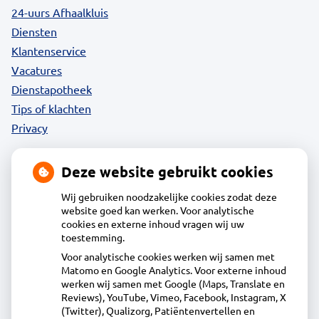
24-uurs Afhaalkluis
Diensten
Klantenservice
Vacatures
Dienstapotheek
Tips of klachten
Privacy
Deze website gebruikt cookies
Contact
Wij gebruiken noodzakelijke cookies zodat deze
website goed kan werken. Voor analytische
cookies en externe inhoud vragen wij uw
Acdapha Apotheek De Groene Wijzend
toestemming.
Voor analytische cookies werken wij samen met
Matomo en Google Analytics. Voor externe inhoud
Plantage 29, 1695BA Blokker
werken wij samen met Google (Maps, Translate en
0229-23 90 36
Reviews), YouTube, Vimeo, Facebook, Instagram, X
(Twitter), Qualizorg, Patiëntenvertellen en
info@apotheekdegroenewijzend.nl