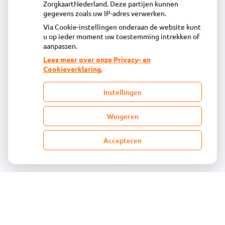
ZorgkaartNederland. Deze partijen kunnen
Inschrijven
gegevens zoals uw IP-adres verwerken.
Via Cookie-instellingen onderaan de website kunt
u op ieder moment uw toestemming intrekken of
Centrale administratie
aanpassen.
Lees meer over onze Privacy- en
Cookieverklaring.
Heeft u vragen of opmerkingen over uw
toegestuurde rekening van de apotheek?
Instellingen
declaratie@acdaphagroep.nl
Weigeren
Accepteren
Volg ons
Bezoek
onze
facebook
pagina
© Acdapha Groep
|
Disclaimer
|
Uw privacy
|
Algemene voorwaarden
|
Cookiebeleid
Uw Zorg Online
|
Beheer