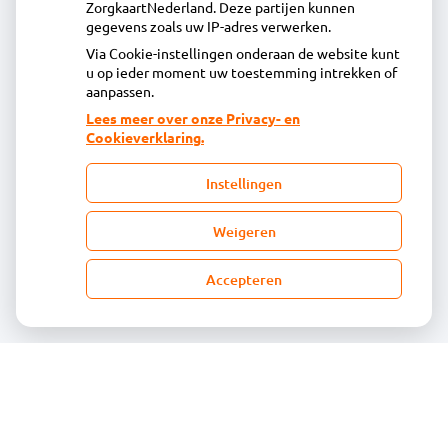
ZorgkaartNederland. Deze partijen kunnen
Inschrijven
gegevens zoals uw IP-adres verwerken.
Via Cookie-instellingen onderaan de website kunt
u op ieder moment uw toestemming intrekken of
Centrale administratie
aanpassen.
Lees meer over onze Privacy- en
Cookieverklaring.
Heeft u vragen of opmerkingen over uw
toegestuurde rekening van de apotheek?
Instellingen
declaratie@acdaphagroep.nl
Weigeren
Accepteren
Volg ons
Bezoek
onze
facebook
pagina
© Acdapha Groep
|
Disclaimer
|
Uw privacy
|
Algemene voorwaarden
|
Cookiebeleid
Uw Zorg Online
|
Beheer