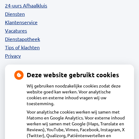
24-uurs Afhaalkluis
Diensten
Klantenservice
Vacatures
Dienstapotheek
Tips of klachten
Privacy
Deze website gebruikt cookies
Contact
Wij gebruiken noodzakelijke cookies zodat deze
website goed kan werken. Voor analytische
cookies en externe inhoud vragen wij uw
Acdapha Apotheek De Groene Wijzend
toestemming.
Voor analytische cookies werken wij samen met
Matomo en Google Analytics. Voor externe inhoud
Plantage 29, 1695BA Blokker
werken wij samen met Google (Maps, Translate en
0229-23 90 36
Reviews), YouTube, Vimeo, Facebook, Instagram, X
(Twitter), Qualizorg, Patiëntenvertellen en
info@apotheekdegroenewijzend.nl