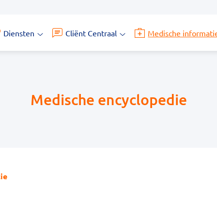
Diensten
Cliënt Centraal
Medische informati
Diensten
Cliënt
submenu
Centraal
submenu
Medische encyclopedie
ie