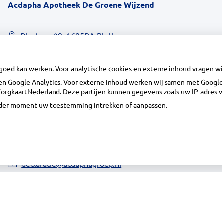
Acdapha Apotheek De Groene Wijzend
Plantage 29, 1695BA Blokker
0229-23 90 36
info@apotheekdegroenewijzend.nl
 goed kan werken. Voor analytische cookies en externe inhoud vragen 
Inschrijven
n Google Analytics. Voor externe inhoud werken wij samen met Google 
n ZorgkaartNederland. Deze partijen kunnen gegevens zoals uw IP-adres 
ieder moment uw toestemming intrekken of aanpassen.
Centrale administratie
Heeft u vragen of opmerkingen over uw
toegestuurde rekening van de apotheek?
declaratie@acdaphagroep.nl
|
Uw Zorg 
oep
|
Disclaimer
|
Uw privacy
|
Algemene voorwaarden
|
Cookiebeleid