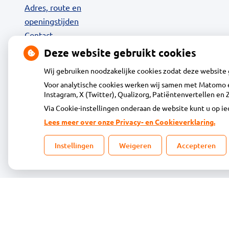
Adres, route en
openingstijden
Contact
MijnGezondheid.net
Deze website gebruikt cookies
24-uurs Afhaalkluis
Wij gebruiken noodzakelijke cookies zodat deze website
Diensten
Voor analytische cookies werken wij samen met Matomo e
Klantenservice
Instagram, X (Twitter), Qualizorg, Patiëntenvertellen e
Vacatures
Via Cookie-instellingen onderaan de website kunt u op 
Dienstapotheek
Lees meer over onze Privacy- en Cookieverklaring.
Tips of klachten
Privacy
Instellingen
Weigeren
Accepteren
© Acdapha Gr