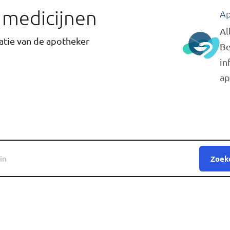
r medicijnen
Ap
Al
tie van de apotheker
Be
in
ap
Zoek