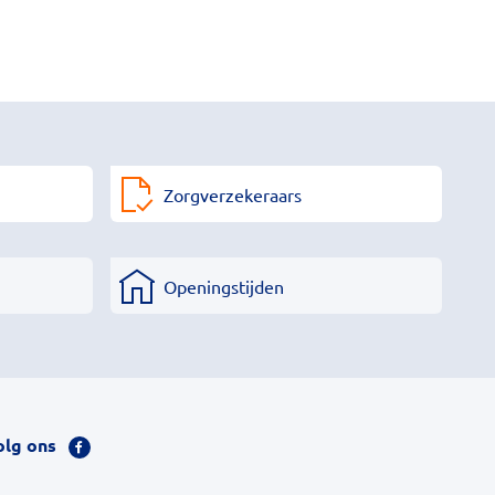
Zorgverzekeraars
Openingstijden
olg ons
Bezoek
onze
facebook