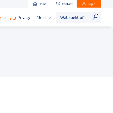
Home
Contact
Login
Zoek
e
Privacy
Meer
Medische
Meer
informatie
submenu
submenu