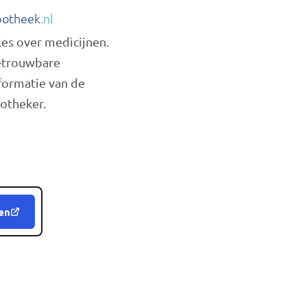
otheek
.nl
les over medicijnen.
trouwbare
formatie van de
otheker.
en