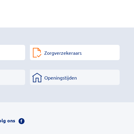
Zorgverzekeraars
Openingstijden
olg ons
Bezoek
onze
facebook