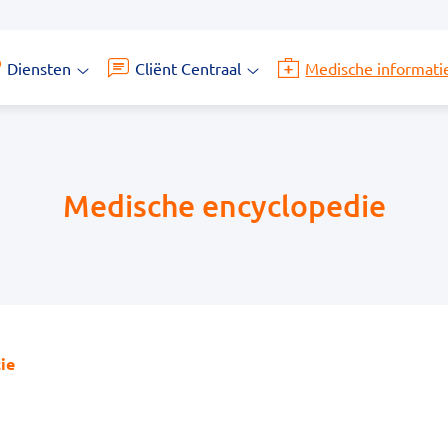
Diensten
Cliënt Centraal
Medische informati
Diensten
Cliënt
submenu
Centraal
submenu
Medische encyclopedie
ie