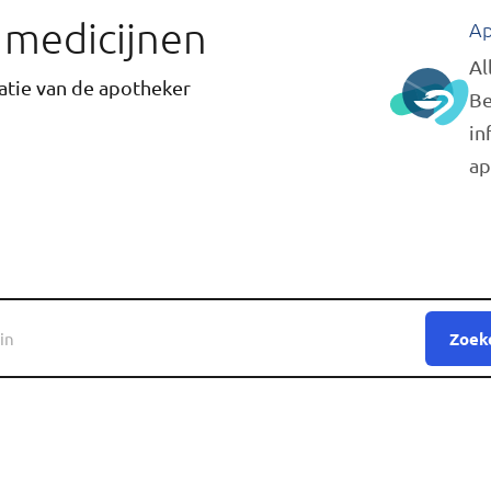
r medicijnen
Ap
Al
tie van de apotheker
Be
in
ap
Zoek