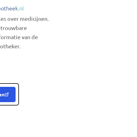
otheek
.nl
les over medicijnen.
trouwbare
formatie van de
otheker.
en