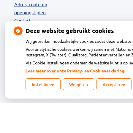
Adres, route en
openingstijden
Contact
MijnGezondheid.net
Deze website gebruikt cookies
24-uurs Afhaalkluis
Wij gebruiken noodzakelijke cookies zodat deze website
Diensten
Voor analytische cookies werken wij samen met Matomo e
Klantenservice
Instagram, X (Twitter), Qualizorg, Patiëntenvertellen e
Vacatures
Via Cookie-instellingen onderaan de website kunt u op 
Dienstapotheek
Lees meer over onze Privacy- en Cookieverklaring.
Tips of klachten
Privacy
Instellingen
Weigeren
Accepteren
© Acdapha Gr