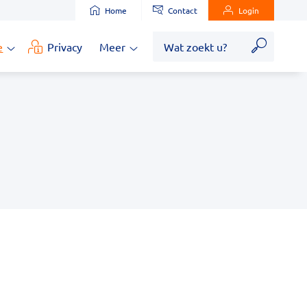
Home
Contact
Login
Zoek
e
Privacy
Meer
Medische
Meer
informatie
submenu
submenu