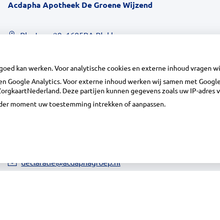
Acdapha Apotheek De Groene Wijzend
Plantage 29, 1695BA Blokker
0229-23 90 36
info@apotheekdegroenewijzend.nl
 goed kan werken. Voor analytische cookies en externe inhoud vragen 
Inschrijven
n Google Analytics. Voor externe inhoud werken wij samen met Google 
n ZorgkaartNederland. Deze partijen kunnen gegevens zoals uw IP-adres 
ieder moment uw toestemming intrekken of aanpassen.
Centrale administratie
Heeft u vragen of opmerkingen over uw
toegestuurde rekening van de apotheek?
declaratie@acdaphagroep.nl
|
Uw Zorg 
oep
|
Disclaimer
|
Uw privacy
|
Algemene voorwaarden
|
Cookiebeleid